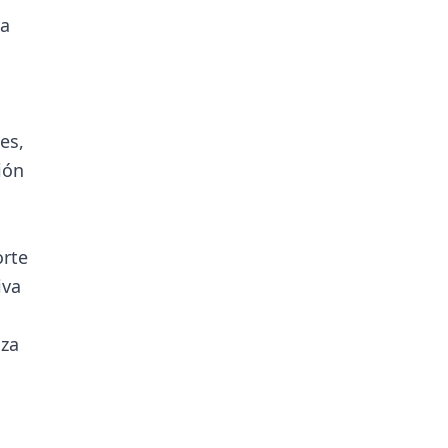
la
es,
ión
orte
iva
nza