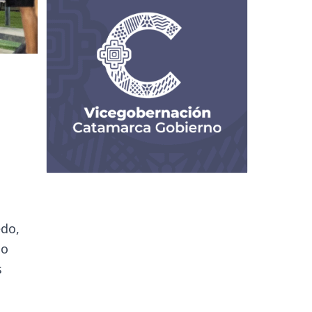
edo,
do
s