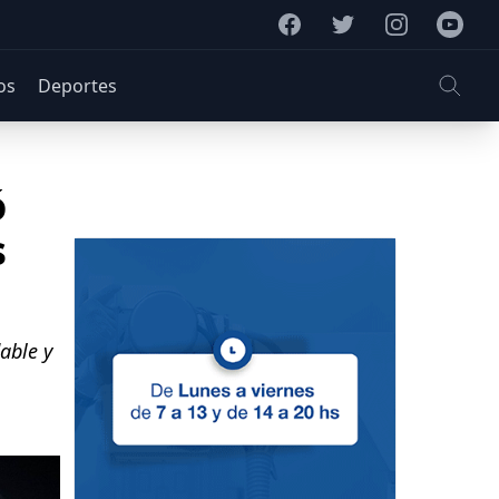
Facebook
Twitter
Instagram
Youtub
os
Deportes
ó
s
able y